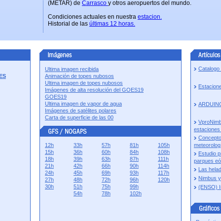
(METAR) de
Carrasco
y otros aeropuertos del mundo.
Condiciones actuales en nuestra
estacion.
Historial de las
últimas 12 horas.
Catalogo
Ultima imagen recibida
ES
Animación de topes nubosos
Ultima imagen de topes nubosos
Estacion
Imágenes de alta resolución del GOES19
GOES19
Ultima imagen de vapor de agua
ARDUINO
Imágenes de satélites polares
Carta de superficie de las 00
VproNimb
estaciones
Concepto
12h
33h
57h
81h
105h
meteorolo
15h
36h
60h
84h
108h
Estudio p
18h
39h
63h
87h
111h
parques eó
21h
42h
66h
90h
114h
Las hela
24h
45h
69h
93h
117h
Nimbus 
27h
48h
72h
96h
120h
30h
51h
75h
99h
(ENSO) In
54h
78h
102h