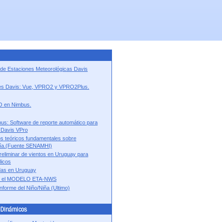
 de Estaciones Meteorológicas Davis
es Davis: Vue, VPRO2 y VPRO2Plus.
 en Nimbus.
us: Software de reporte automático para
 Davis VPro
s teóricos fundamentales sobre
gía.(Fuente SENAMHI)
reliminar de vientos en Uruguay para
licos
das en Uruguay
y el MODELO ETA-NWS
forme del Niño/Niña (Ultimo)