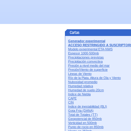
Generador experimental
ACCESO RESTRINGIDO A SUSCRIPTOR
Modelo experimental ETA-NWS
Espesor 1000-500mb
Precipitaciones previstas
Precipitación convectiva
Presión a nivel medio del mar
Presión/Viento de superficie
Lineas de Viento
Rí­o de la Plata. Altura de Ola y Viento
Nubosidad promedio
Humedad relativa
Humedad de suelo-20cm
Indice de Niebla
CAPE
CIN
Indice de inestabilidad (BLI)
Gota Fria (DANA)
Total de Totales (TT)
Geopotencial de 850mb
Vorticidad en 500mb
Punto de rocio en 850mb